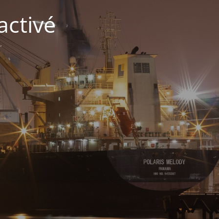
activé
.